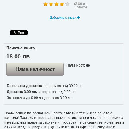
(
3.86
от
7
гласа)
Добави в списък
Печатна книга
18.00 лв.
Наличност:
не
Няма наличност
Безплатна доставка
за поръчка над 39.90 лв.
Доставка 3.99 лв.
за поръчка над 9.99 лв.
За поръчка до 9.99 лв. доставка 3.99 лв.
Прави всичко по-лесно! Най-новите съвети и техники за работа с
пастели! Пастелите предлагат ярки цветове, много лесно преносими са
и не изискват време за съхнене - плюс това, те са сравнително евтини и
с тях може да се рисува върху почти всяка повърхност. "Рисуване с