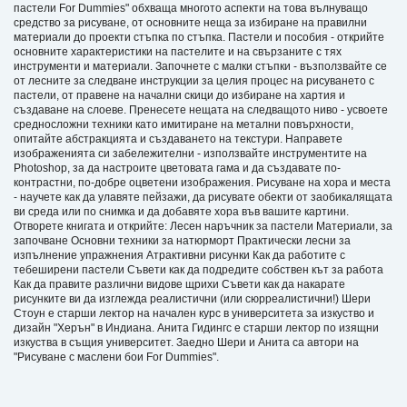
пастели For Dummies" обхваща многото аспекти на това вълнуващо
средство за рисуване, от основните неща за избиране на правилни
материали до проекти стъпка по стъпка. Пастели и пособия - открийте
основните характеристики на пастелите и на свързаните с тях
инструменти и материали. Започнете с малки стъпки - възползвайте се
от лесните за следване инструкции за целия процес на рисуването с
пастели, от правене на начални скици до избиране на хартия и
създаване на слоеве. Пренесете нещата на следващото ниво - усвоете
средносложни техники като имитиране на метални повърхности,
опитайте абстракцията и създаването на текстури. Направете
изображенията си забележителни - използвайте инструментите на
Photoshop, за да настроите цветовата гама и да създавате по-
контрастни, по-добре оцветени изображения. Рисуване на хора и места
- научете как да улавяте пейзажи, да рисувате обекти от заобикалящата
ви среда или по снимка и да добавяте хора във вашите картини.
Отворете книгата и открийте: Лесен наръчник за пастели Материали, за
започване Основни техники за натюрморт Практически лесни за
изпълнение упражнения Атрактивни рисунки Как да работите с
тебеширени пастели Съвети как да подредите собствен кът за работа
Как да правите различни видове щрихи Съвети как да накарате
рисунките ви да изглежда реалистични (или сюрреалистични!) Шери
Стоун е старши лектор на начален курс в университета за изкуство и
дизайн "Херън" в Индиана. Анита Гидингс е старши лектор по изящни
изкуства в същия университет. Заедно Шери и Анита са автори на
"Рисуване с маслени бои For Dummies".