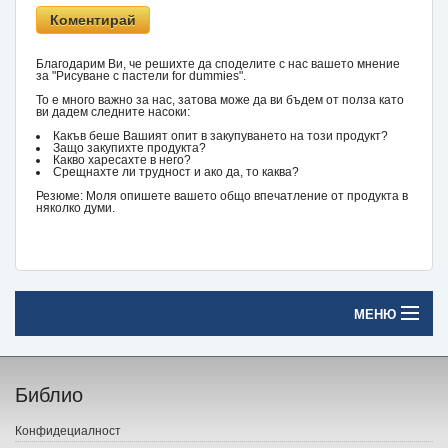
Благодарим Ви, че решихте да споделите с нас вашето мнение
за "Рисуване с пастели for dummies".
То е много важно за нас, затова може да ви бъдем от полза като
ви дадем следните насоки:
Какъв беше Вашият опит в закупуването на този продукт?
Защо закупихте продукта?
Какво харесахте в него?
Срещнахте ли трудност и ако да, то каква?
Резюме: Моля опишете вашето общо впечатление от продукта в
няколко думи.
МЕНЮ
Начало
Библио
Печатни книги
Конфидециалност
Електронни книги