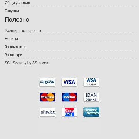
Общи условия
Ресурси
Е-списания
Полезно
Игри
Разширено търсене
Новини
Подаръци
За издатели
Ваучери
За автори
SSL Security by SSLs.com
Промоции
Контакти
Вход
Регистрация