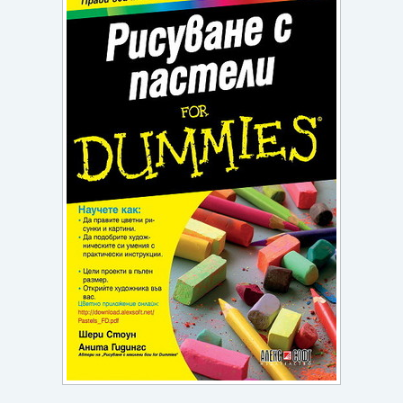
Игри
Подаръци
Ваучери
Промоции
Контакти
Вход
Регистрация