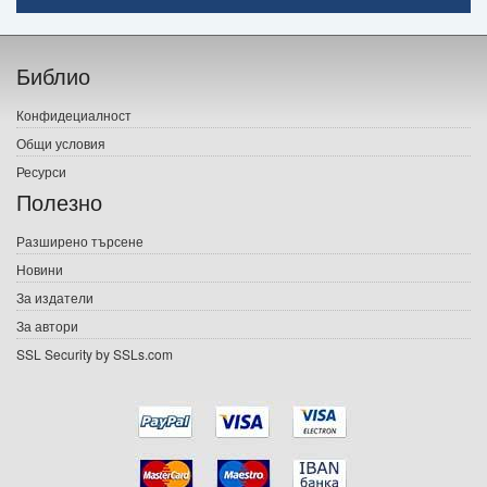
Начало
Библио
Печатни книги
Конфидециалност
Електронни книги
Общи условия
Ресурси
Е-списания
Полезно
Игри
Разширено търсене
Новини
Подаръци
За издатели
Ваучери
За автори
SSL Security by SSLs.com
Промоции
Контакти
Вход