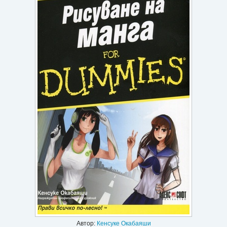
Игри
Подаръци
Ваучери
Промоции
Контакти
Вход
Регистрация
Автор:
Кенсуке Окабаяши