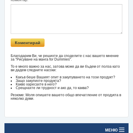
Благодарим Ви, че решихте да споделите с нас вашето мнение
за "Рисуване на манга for Dummies".
То е много важно за нас, затова може да ви бъдем от полза като
ви дадем следните насоки:
Какъв беше Вашият опит в закупуването на този продукт?
Защо закупихте продукта?
Какво харесахте в него?
Срещнахте ли трудност и ако да, то каква?
Резюме: Моля опишете вашето общо впечатление от продукта в
няколко думи.
МЕНЮ