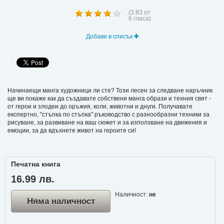
(
3.83
от
6
гласа)
Добави в списък
Начинаещи манга художници ли сте? Този лесен за следване наръчник
ще ви покаже как да създавате собствени манга образи и техния свят -
от герои и злодеи до оръжия, коли, животни и днуги. Получавате
експертно, "стъпка по стъпка" ръководство с разнообразни техники за
рисуване, за развиване на ваш сюжет и за използване на движения и
емоции, за да вдъхнете живот на героите си!
Печатна книга
16.99 лв.
Наличност:
не
Няма наличност