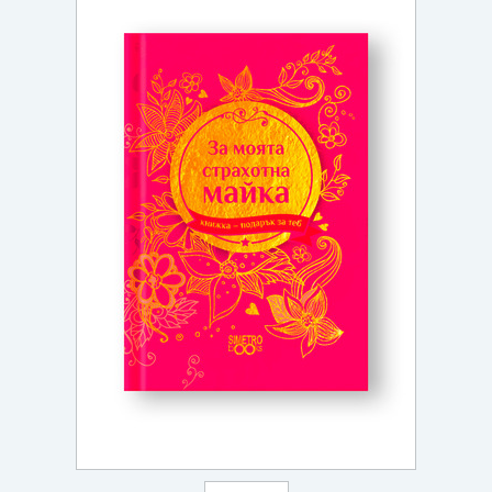
Игри
Подаръци
Ваучери
Промоции
Контакти
Вход
Регистрация