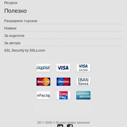
Ресурси
Е-списания
Полезно
Игри
Разширено търсене
Новини
Подаръци
За издатели
Ваучери
За автори
SSL Security by SSLs.com
Промоции
Контакти
Вход
Регистрация
2011-2026 © Всички права запазени