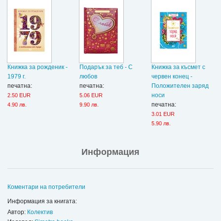
Книжка за рожденик -
Подарък за теб - С
Книжка за късмет с
1979 г.
любов
червен конец -
печатна:
печатна:
Положителен заряд
носи
2.50 EUR
5.06 EUR
печатна:
4.90 лв.
9.90 лв.
3.01 EUR
5.90 лв.
Информация
Коментари на потребители
Информация за книгата:
Автор:
Колектив