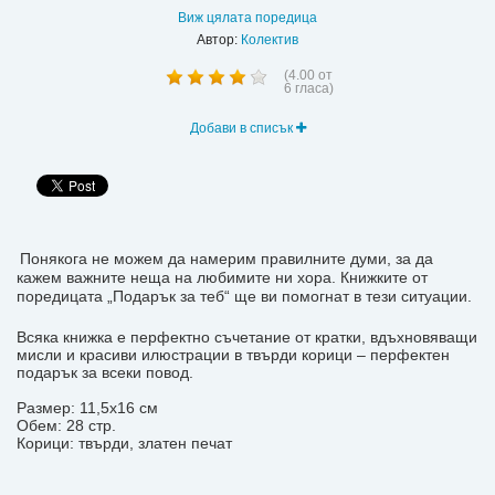
Виж цялата поредица
Автор:
Колектив
(
4.00
от
6
гласа)
Добави в списък
Понякога не можем да намерим правилните думи, за да
кажем важните неща на любимите ни хора. Книжките от
поредицата „Подарък за теб“ ще ви помогнат в тези ситуации.
Всяка книжка е перфектно съчетание от кратки, вдъхновяващи
мисли и красиви илюстрации в твърди корици – перфектен
подарък за всеки повод.
Размер: 11,5х16 см
Обем: 28 стр.
Корици: твърди, златен печат