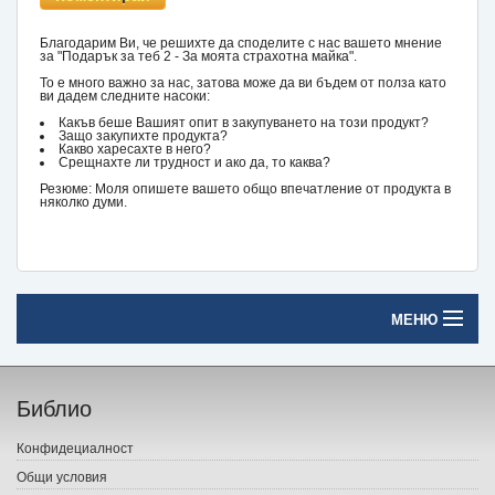
Благодарим Ви, че решихте да споделите с нас вашето мнение
за "Подарък за теб 2 - За моята страхотна майка".
То е много важно за нас, затова може да ви бъдем от полза като
ви дадем следните насоки:
Какъв беше Вашият опит в закупуването на този продукт?
Защо закупихте продукта?
Какво харесахте в него?
Срещнахте ли трудност и ако да, то каква?
Резюме: Моля опишете вашето общо впечатление от продукта в
няколко думи.
МЕНЮ
Начало
Библио
Печатни книги
Конфидециалност
Електронни книги
Общи условия