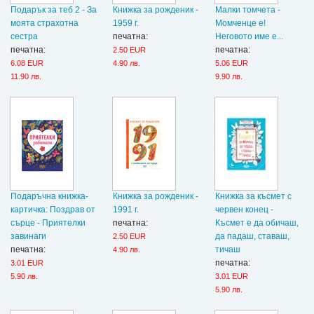
Подарък за теб 2 - За
Книжка за рожденик -
Малки томчета -
моята страхотна
1959 г.
Момченце е!
сестра
печатна:
Неговото име е...
печатна:
печатна:
2.50 EUR
6.08 EUR
4.90 лв.
5.06 EUR
11.90 лв.
9.90 лв.
Подаръчна книжка-
Книжка за рожденик -
Книжка за късмет с
картичка: Поздрав от
1991 г.
червен конец -
сърце - Приятелки
печатна:
Късмет е да обичаш,
завинаги
да падаш, ставаш,
2.50 EUR
печатна:
тичаш
4.90 лв.
печатна:
3.01 EUR
5.90 лв.
3.01 EUR
5.90 лв.