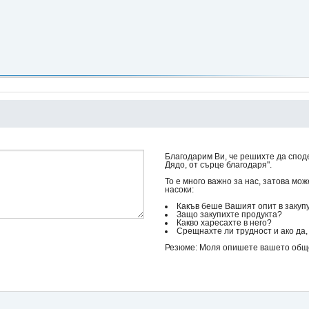
Благодарим Ви, че решихте да споде
Дядо, от сърце благодаря".
То е много важно за нас, затова мо
насоки:
Какъв беше Вашият опит в закуп
Защо закупихте продукта?
Какво харесахте в него?
Срещнахте ли трудност и ако да, 
Резюме: Моля опишете вашето общо 