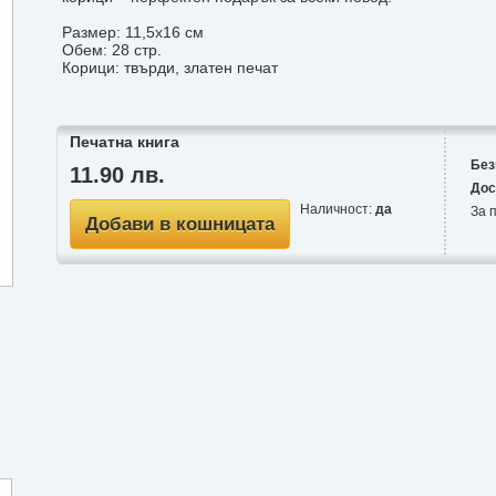
Размер: 11,5х16 см
Обем: 28 стр.
Корици: твърди, златен печат
Печатна книга
Без
11.90 лв.
Дос
Наличност:
да
За п
Добави в кошницата