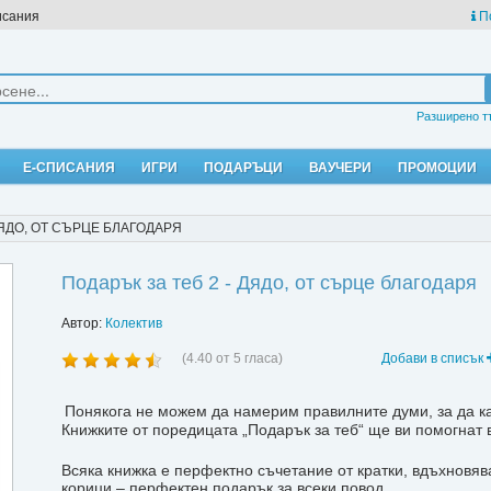
исания
П
Разширено т
Е-СПИСАНИЯ
ИГРИ
ПОДАРЪЦИ
ВАУЧЕРИ
ПРОМОЦИИ
ДЯДО, ОТ СЪРЦЕ БЛАГОДАРЯ
Подарък за теб 2 - Дядо, от сърце благодаря
Автор:
Колектив
(
4.40
от
5
гласа)
Добави в списък
Понякога не можем да намерим правилните думи, за да к
Книжките от поредицата „Подарък за теб“ ще ви помогнат в
Всяка книжка е перфектно съчетание от кратки, вдъхновя
корици – перфектен подарък за всеки повод.