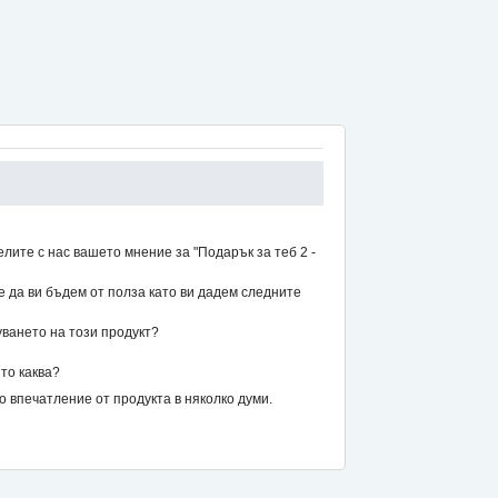
лите с нас вашето мнение за "Подарък за теб 2 -
же да ви бъдем от полза като ви дадем следните
уването на този продукт?
то каква?
впечатление от продукта в няколко думи.