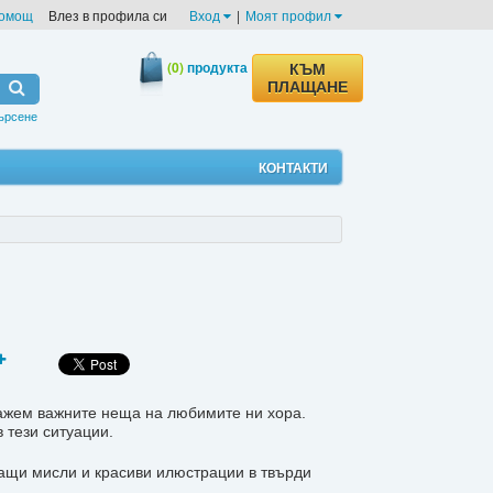
омощ
Влез в профила си
Вход
|
Моят профил
(0)
продукта
КЪМ
ПЛАЩАНЕ
ърсене
КОНТАКТИ
ажем важните неща на любимите ни хора.
 тези ситуации.
ващи мисли и красиви илюстрации в твърди