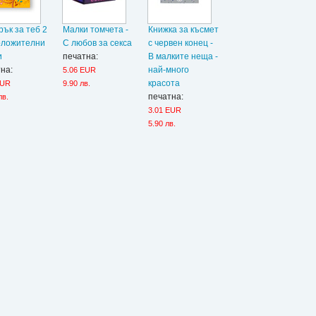
ък за теб 2
Малки томчета -
Книжка за късмет
оложителни
С любов за секса
с червен конец -
и
печатна:
В малките неща -
на:
най-много
5.06 EUR
красота
EUR
9.90 лв.
печатна:
лв.
3.01 EUR
5.90 лв.