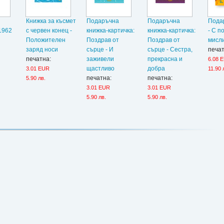
Книжка за късмет
Подаръчна
Подаръчна
Подар
1962
с червен конец -
книжка-картичка:
книжка-картичка:
- С п
Положителен
Поздрав от
Поздрав от
мисл
заряд носи
сърце - И
сърце - Сестра,
печат
печатна:
заживели
прекрасна и
6.08 
щастливо
добра
3.01 EUR
11.90 
печатна:
печатна:
5.90 лв.
3.01 EUR
3.01 EUR
5.90 лв.
5.90 лв.