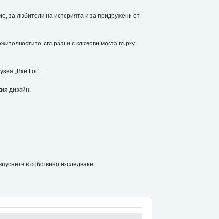
е, за любители на историята и за придружени от
жителностите, свързани с ключови места върху
зея „Ван Гог”.
ия дизайн.
уснете в собствено изследване.