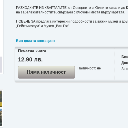
РАЗХОДКИТЕ ИЗ КВАРТАЛИТЕ, от Северните и Южните канали до Ква
на забележителностите, свързани с ключови места върху картата.
ПОВЕЧЕ ЗА предлага интересни подробности за важни музеи и друг
„Рейксмюзеум” и Музея „Ван Гог”.
Виж цялата анотация »
Печатна книга
Без
12.90 лв.
Дос
Наличност:
не
За п
Няма наличност