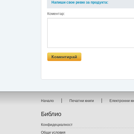
Напиши свое ревю за продукта:
Коментар:
|
|
Начало
Печатни книги
Електронни к
Библио
Конфидециалност
Общи условия