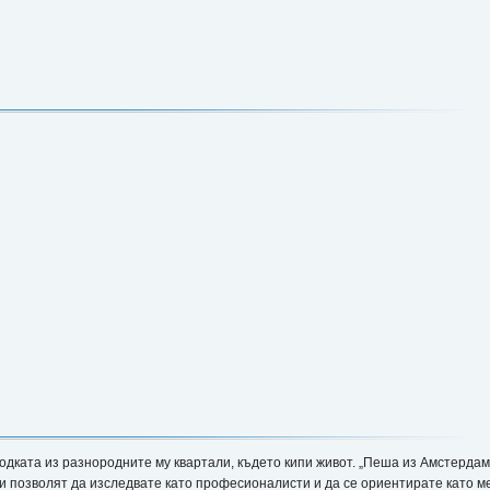
ходката из разнородните му квартали, където кипи живот. „Пеша из Амстерд
 ви позволят да изследвате като професионалисти и да се ориентирате като м