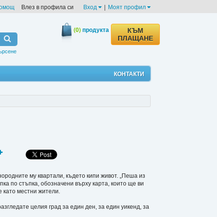
омощ
Влез в профила си
Вход
|
Моят профил
(0)
продукта
КЪМ
ПЛАЩАНЕ
ърсене
КОНТАКТИ
ородните му квартали, където кипи живот. „Пеша из
а по стъпка, обозначени върху карта, които ще ви
 като местни жители.
ледате целия град за един ден, за един уикенд, за