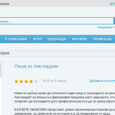
исания
П
Разширено т
Е-СПИСАНИЯ
ИГРИ
ПОДАРЪЦИ
ВАУЧЕРИ
ПРОМОЦИИ
ЕРДАМ
Пеша из Амстердам
(
4.20
от
5
гласа)
Добави в списък
Няма по-добър начин да опознаете един град от разходката из разн
Амстердам” на Нешънъл Джиографик предлага шест маршрута, стъпк
позволят да изследвате като професионалисти и да се ориентирате
БЪРЗИТЕ ОБИКОЛКИ представят добре организирани планове да разг
забавление, за любители на историята и за придружени от деца.