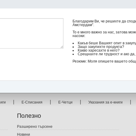
Благодарим Ви, че решихте да спод
Амстердам".
То е много важно за нас, затова мо
насоки:
Какъв беше Вашият опит в закуп
Защо закупихте продукта?
Какво харесахте в него?
Срещнахте ли трудност и ако да, 
Резюме: Моля опишете вашето общо 
|
|
|
|
ниги
Е-Списания
Е-Четци
Указания за е-книги
Полезно
Разширено търсене
Новини