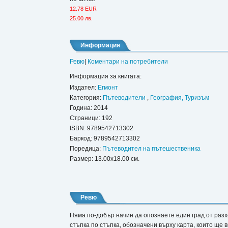
12.78 EUR
25.00 лв.
Информация
Ревю
|
Коментари на потребители
Информация за книгата:
Издател:
Егмонт
Категория:
Пътеводители
,
География, Туризъм
Година: 2014
Страници: 192
ISBN:
9789542713302
Баркод: 9789542713302
Поредица:
Пътеводител на пътешественика
Размер: 13.00x18.00 см.
Ревю
Няма по-добър начин да опознаете един град от раз
стъпка по стъпка, обозначени върху карта, които ще