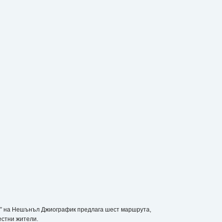
ам” на Нешънъл Джиографик предлага шест маршрута,
естни жители.