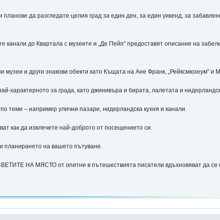
анове да разгледате целия град за един ден, за един уикенд, за забавлени
канали до Квартала с музеите и „Де Пейп” предоставят описание на забеле
музеи и други знакови обекти като Къщата на Ане Франк, „Рейксмюзеум” и Му
-характерното за града, като джинивъра и бирата, лалетата и нидерландск
теми – например улични пазари, нидерландска кухня и канали.
т как да извлечете най-доброто от посещението си.
 планирането на вашето пътуване.
ТЕ НА МЯСТО от опитни в пътешествията писатели вдъхновяват да се вп