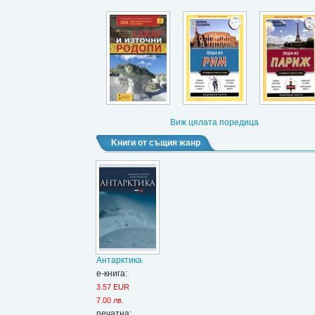
Виж цялата поредица
Kниги от същия жанр
Антарктика
е-книга:
3.57 EUR
7.00 лв.
печатна: