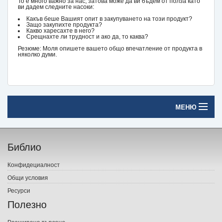
То е много важно за нас, затова може да ви бъдем от полза като
ви дадем следните насоки:
Какъв беше Вашият опит в закупуването на този продукт?
Защо закупихте продукта?
Какво харесахте в него?
Срещнахте ли трудност и ако да, то каква?
Резюме: Моля опишете вашето общо впечатление от продукта в
няколко думи.
МЕНЮ
Начало
Библио
Печатни книги
Конфидециалност
Електронни книги
Общи условия
Ресурси
Е-списания
Полезно
Игри
Разширено търсене