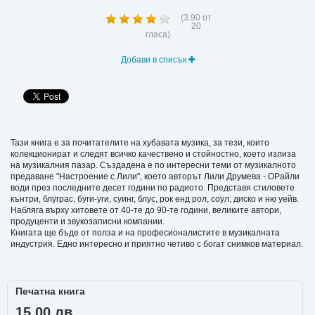
(
3.90
от
20
гласа)
Добави в списък
Тази книга е за почитателите на хубавата музика, за тези, които
колекционират и следят всичко качествено и стойностно, което излиза
на музикалния пазар. Създадена е по интересни теми от музикалното
предаване "Настроение с Лили", което авторът Лили Друмева - ОРайли
води през последните десет години по радиото. Представя стиловете
кънтри, блуграс, буги-уги, суинг, блус, рок енд рол, соул, диско и ню уейв.
Набляга върху хитовете от 40-те до 90-те години, великите автори,
продуценти и звукозаписни компании.
Книгата ще бъде от полза и на професионалистите в музикалната
индустрия. Едно интересно и приятно четиво с богат снимков материал.
Печатна книга
15.00 лв.