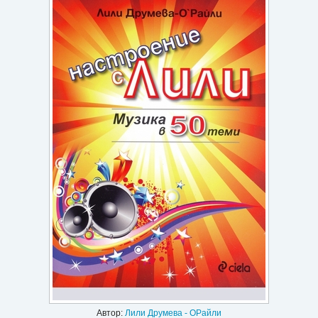
Игри
Подаръци
Ваучери
Промоции
Контакти
Вход
Регистрация
Автор:
Лили Друмева - ОРайли