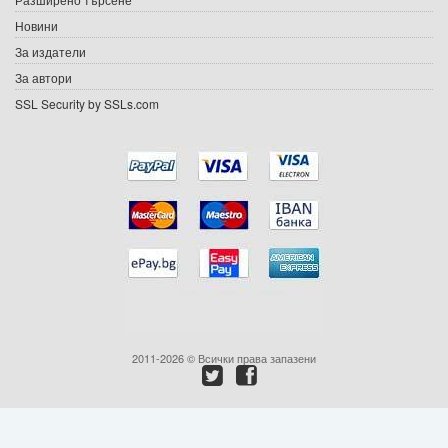
Новини
Подаръци
За издатели
Ваучери
За автори
SSL Security by SSLs.com
Промоции
Контакти
Вход
Регистрация
2011-2026 © Всички права запазени