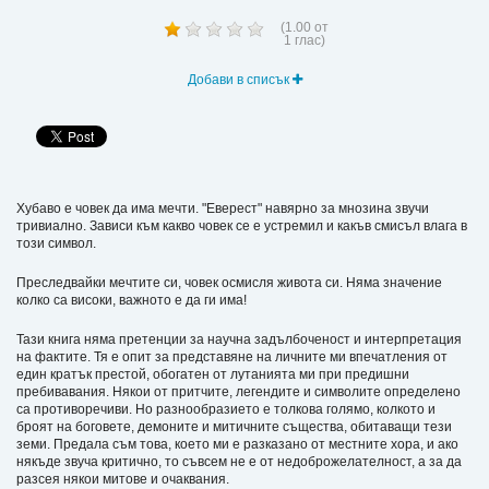
(
1.00
от
1
глас)
Добави в списък
Хубаво е човек да има мечти. "Еверест" навярно за мнозина звучи
тривиално. Зависи към какво човек се е устремил и какъв смисъл влага в
този символ.
Преследвайки мечтите си, човек осмисля живота си. Няма значение
колко са високи, важното е да ги има!
Тази книга няма претенции за научна задълбоченост и интерпретация
на фактите. Тя е опит за представяне на личните ми впечатления от
един кратък престой, обогатен от лутанията ми при предишни
пребивавания. Някои от притчите, легендите и символите определено
са противоречиви. Но разнообразието е толкова голямо, колкото и
броят на боговете, демоните и митичните същества, обитаващи тези
земи. Предала съм това, което ми е разказано от местните хора, и ако
някъде звуча критично, то съвсем не е от недоброжелателност, а за да
разсея някои митове и очаквания.