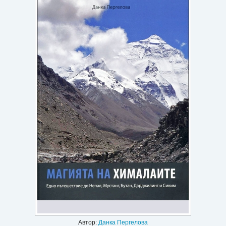
Игри
Подаръци
Ваучери
Промоции
Контакти
Вход
Регистрация
Автор:
Данка Пергелова