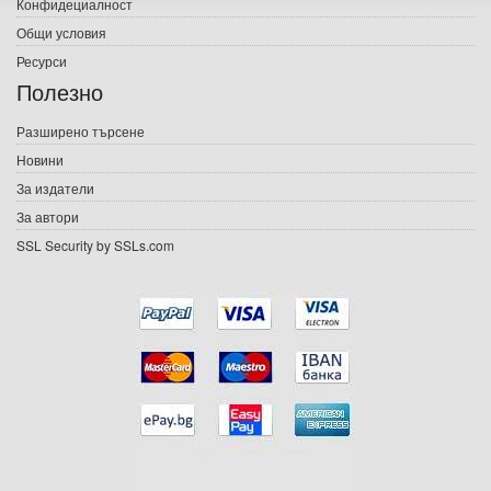
Конфидециалност
Електронни книги
Общи условия
Ресурси
Е-списания
Полезно
Игри
Разширено търсене
Новини
Подаръци
За издатели
Ваучери
За автори
SSL Security by SSLs.com
Промоции
Контакти
Вход
Регистрация