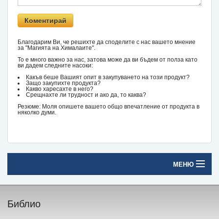
Благодарим Ви, че решихте да споделите с нас вашето мнение
за "Магията на Хималаите".
То е много важно за нас, затова може да ви бъдем от полза като
ви дадем следните насоки:
Какъв беше Вашият опит в закупуването на този продукт?
Защо закупихте продукта?
Какво харесахте в него?
Срещнахте ли трудност и ако да, то каква?
Резюме: Моля опишете вашето общо впечатление от продукта в
няколко думи.
МЕНЮ
Начало
Библио
Печатни книги