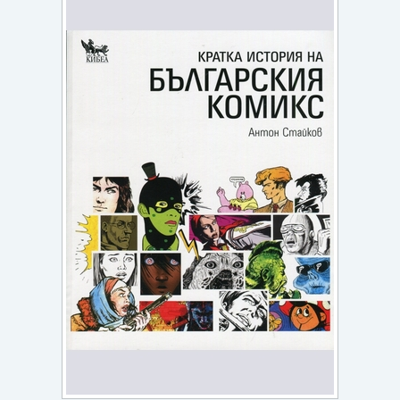
Игри
Подаръци
Ваучери
Промоции
Контакти
Вход
Регистрация