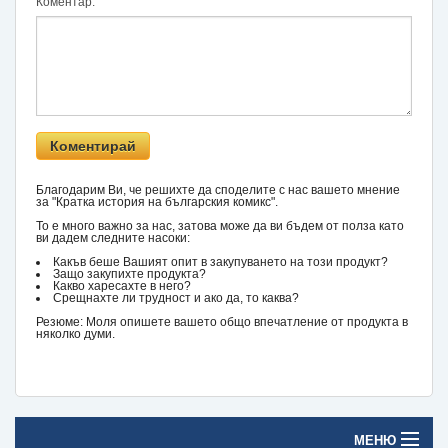
Коментар:
Благодарим Ви, че решихте да споделите с нас вашето мнение
за "Кратка история на българския комикс".
То е много важно за нас, затова може да ви бъдем от полза като
ви дадем следните насоки:
Какъв беше Вашият опит в закупуването на този продукт?
Защо закупихте продукта?
Какво харесахте в него?
Срещнахте ли трудност и ако да, то каква?
Резюме: Моля опишете вашето общо впечатление от продукта в
няколко думи.
МЕНЮ