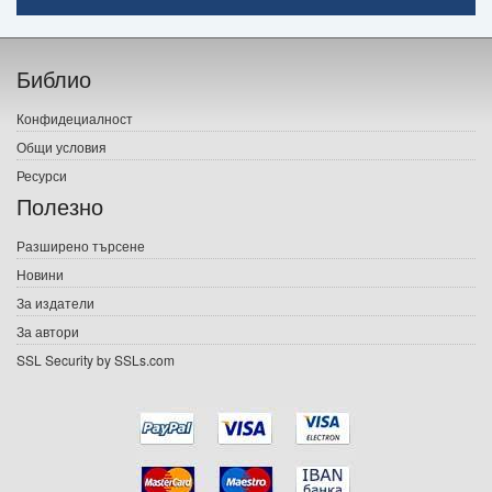
Начало
Библио
Печатни книги
Конфидециалност
Електронни книги
Общи условия
Ресурси
Е-списания
Полезно
Игри
Разширено търсене
Новини
Подаръци
За издатели
Ваучери
За автори
SSL Security by SSLs.com
Промоции
Контакти
Вход