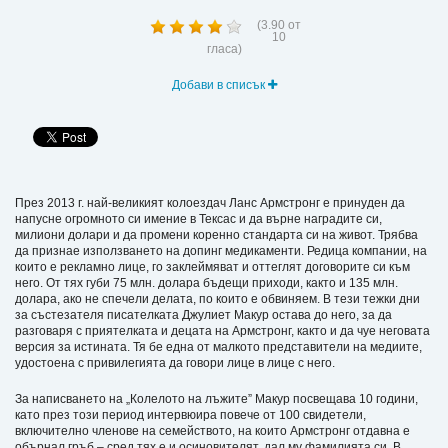
(
3.90
от
10
гласа)
Добави в списък
През 2013 г. най-великият колоездач Ланс Армстронг е принуден да
напусне огромното си имение в Тексас и да върне наградите си,
милиони долари и да промени коренно стандарта си на живот. Трябва
да признае използването на допинг медикаменти. Редица компании, на
които е рекламно лице, го заклеймяват и оттеглят договорите си към
него. От тях губи 75 млн. долара бъдещи приходи, както и 135 млн.
долара, ако не спечели делата, по които е обвиняем. В тези тежки дни
за състезателя писателката Джулиет Макур остава до него, за да
разговаря с приятелката и децата на Армстронг, както и да чуе неговата
версия за истината. Тя бе една от малкото представители на медиите,
удостоена с привилегията да говори лице в лице с него.
За написването на „Колелото на лъжите” Макур посвещава 10 години,
като през този период интервюира повече от 100 свидетели,
включително членове на семейството, на които Армстронг отдавна е
обърнал гръб – сред тях е и осиновителят, дал му фамилията си. В