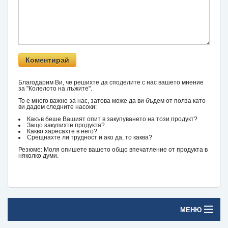
Благодарим Ви, че решихте да споделите с нас вашето мнение
за "Колелото на лъжите".
То е много важно за нас, затова може да ви бъдем от полза като
ви дадем следните насоки:
Какъв беше Вашият опит в закупуването на този продукт?
Защо закупихте продукта?
Какво харесахте в него?
Срещнахте ли трудност и ако да, то каква?
Резюме: Моля опишете вашето общо впечатление от продукта в
няколко думи.
МЕНЮ