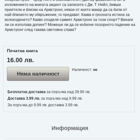
изложението на книгата акцент са записите с Дж. Т. Нийл, бивши
приятели и близки на Армстронг, някои от които макар да са били от
най-близкото му обкръжение, го предават. Каква е грозната истина за
колоезденето? Какво споделя самият Армстронг за този спорт? Винаги
ли се използва допинг? Можеше ли да се избегне позорното падение на
Армстронг след такава световна слава?
Печатна книга
16.00 лв.
Наличност:
не
Няма наличност
Безплатна доставка
за поръчка над 39.90 лв.
Доставка 3.99 лв.
за поръчка над 9.99 лв.
За поръчка до 9.99 лв. доставка 3.99 лв.
Информация