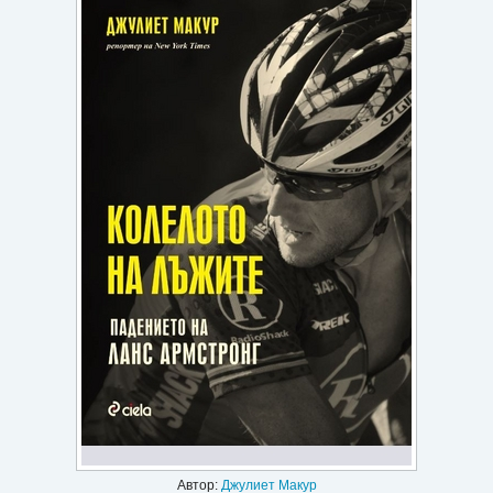
Игри
Подаръци
Ваучери
Промоции
Контакти
Вход
Регистрация
Автор:
Джулиет Макур