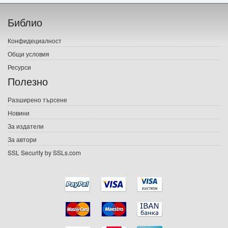
Начало
Библио
Печатни книги
Конфидециалност
Електронни книги
Общи условия
Ресурси
Е-списания
Полезно
Игри
Разширено търсене
Новини
Подаръци
За издатели
Ваучери
За автори
SSL Security by SSLs.com
Промоции
Контакти
Вход
Регистрация