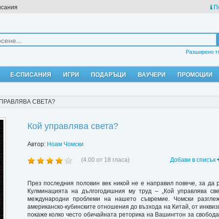
исания
П
Разширено т
Е-СПИСАНИЯ
ИГРИ
ПОДАРЪЦИ
ВАУЧЕРИ
ПРОМОЦИИ
ПРАВЛЯВА СВЕТА?
Кой управлява света?
Автор:
Ноам Чомски
(
4.00
от
18
гласа)
Добави в списък
През последния половин век никой не е направил повече, за да 
Кулминацията на дългогодишния му труд – „Кой управлява све
международни проблеми на нашето съвремие. Чомски разгле
американско-кубинските отношения до възхода на Китай, от инквиз
покаже колко често обичайната реторика на Вашингтон за свобода