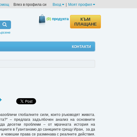
омощ
Влез в профила си
Вход
|
Моят профил
(0)
продукта
КЪМ
ПЛАЩАНЕ
ърсене
КОНТАКТИ
разобличи глобалните сили, които ръководят живота.
та?“ – предлага задълбочен анализ на основните
жда десетки проблеми – от мрачната история на
ициите в Гуантанамо до санкциите срещу Иран, за да
 и човешки права се разминава с реалните действия.