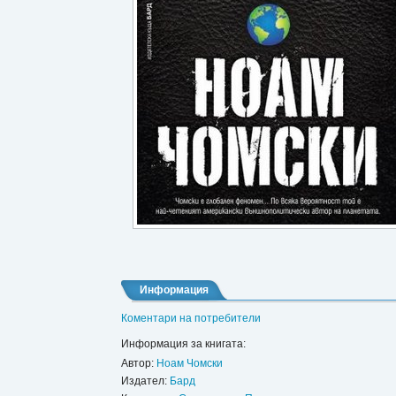
Информация
Коментари на потребители
Информация за книгата:
Автор:
Ноам Чомски
Издател:
Бард