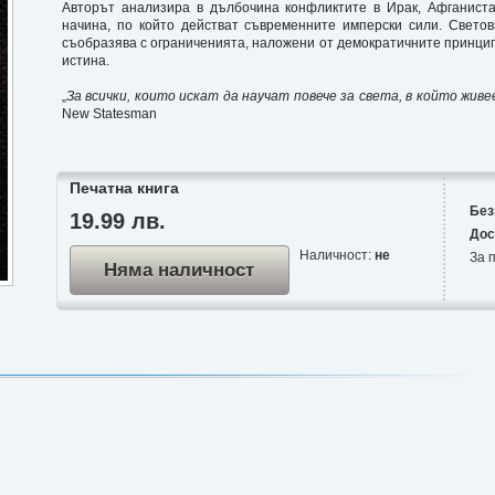
Авторът анализира в дълбочина конфликтите в Ирак, Афганист
начина, по който действат съвременните имперски сили. Свето
съобразява с ограниченията, наложени от демократичните принцип
истина.
„
За всички, които искат да научат повече за света, в който жив
New Statesman
Печатна книга
Без
19.99 лв.
Дос
Наличност:
не
За п
Няма наличност