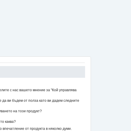
елите с нас вашето мнение за "Кой управлява
же да ви бъдем от полза като ви дадем следните
уването на този продукт?
то каква?
впечатление от продукта в няколко думи.