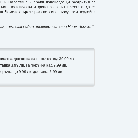
ан и Палестина и прави изненадващи разкрития за
вният политически и финансов елит престава да се
и. Чомски хвърля ярка светлина върху тази неудобна
еем... има само един отговор: четете Ноам Чомски
.“ -
платна доставка
за поръчка над 39.90 лв.
тавка 3.99 лв.
за поръчка над 9.99 лв.
оръчка до 9.99 лв. доставка 3.99 лв.