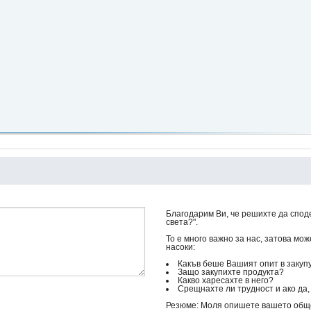
Благодарим Ви, че решихте да спод
света?".
То е много важно за нас, затова мо
насоки:
Какъв беше Вашият опит в закуп
Защо закупихте продукта?
Какво харесахте в него?
Срещнахте ли трудност и ако да, 
Резюме: Моля опишете вашето общо 