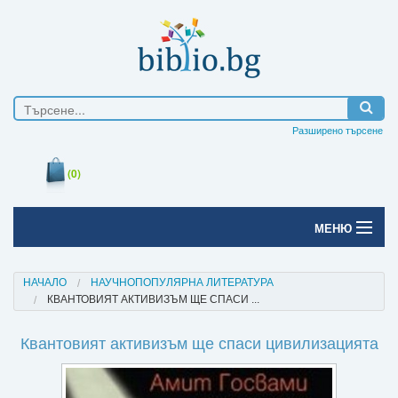
Разширено търсене
(0)
МЕНЮ
Начало
НАЧАЛО
НАУЧНОПОПУЛЯРНА ЛИТЕРАТУРА
КВАНТОВИЯТ АКТИВИЗЪМ ЩЕ СПАСИ ...
Печатни книги
Квантовият активизъм ще спаси цивилизацията
Електронни книги
Е-списания