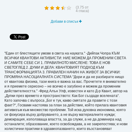
(
3.75
от
4
гласа)
Добави в списък
"Един от блестящите умове в света на науката." -Дийпак Чопра КЪМ
ВСИЧКИ КВАНТОВИ АКТИВИСТИ: НИЕ МОЖЕМ ДА ПРОМЕНИМ СВЕТА
И САМИТЕ СЕБЕ СИ 1. ПРАВИЛНОТО МИСЛЕНЕ: ТОВА Е НОВ
СВЕТОГЛЕД 2. ДУМИ И ДЕЛА: КВАНТОВИЯТ ПОДХОД КЪМ
ТРАНСФОРМАЦИЯТА 3. ПРАВИЛЕН НАЧИН НА ЖИВОТ ЗА ВСИЧКИ:
ПРОМЯНА НАСОЦИАЛНАТА СИСТЕМА "Дори и да не разбирате нищо
от квантова физика, тази книга е важна за вас. Прочетете я внимателно
и я приемете сериозно – не всичко е загубено и можем да променим
действителността." -Фред Алън Улф, известен и като Д-р Квант, автор на
„Дупки през времето и пространството: Как Бог създаде вселената“.
Като започва с въпроса „Бог е тук, какво смятате да правите с този
факт?“, Госвами настоява за план за действие, който прилага квантовия
активизъм към множество проблеми. Той иска духовна икономика, която
се фокусира върху добруването, а не върху материалните нужди;
демокрация, използваща властта, за да служи, а не да доминира над
останалите; образование, което освобождава, а не закрепостява; и нови
холистични практики в здравеопазването, които възстановяват