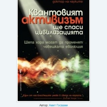
Игри
Подаръци
Ваучери
Промоции
Контакти
Вход
Регистрация
Автор:
Амит Госвами