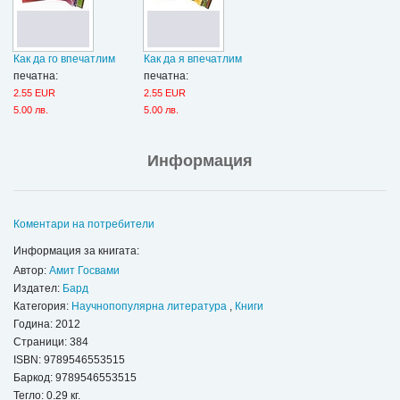
Как да го впечатлим
Как да я впечатлим
печатна:
печатна:
2.55 EUR
2.55 EUR
5.00 лв.
5.00 лв.
Информация
Коментари на потребители
Информация за книгата:
Автор:
Амит Госвами
Издател:
Бард
Категория:
Научнопопулярна литература
,
Книги
Година: 2012
Страници: 384
ISBN:
9789546553515
Баркод: 9789546553515
Тегло: 0.29 кг.