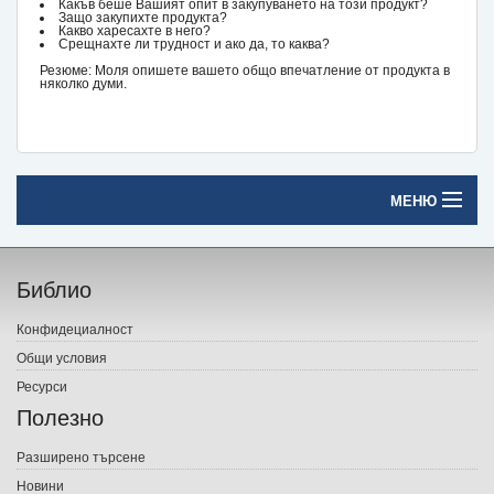
Какъв беше Вашият опит в закупуването на този продукт?
Защо закупихте продукта?
Какво харесахте в него?
Срещнахте ли трудност и ако да, то каква?
Резюме: Моля опишете вашето общо впечатление от продукта в
няколко думи.
МЕНЮ
Начало
Библио
Печатни книги
Конфидециалност
Електронни книги
Общи условия
Ресурси
Е-списания
Полезно
Игри
Разширено търсене
Новини
Подаръци