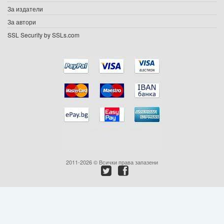
За издатели
Ваучери
За автори
SSL Security by SSLs.com
Промоции
Контакти
Вход
Регистрация
2011-2026 © Всички права запазени