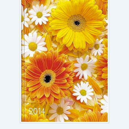
Игри
Подаръци
Ваучери
Промоции
Контакти
Вход
Регистрация