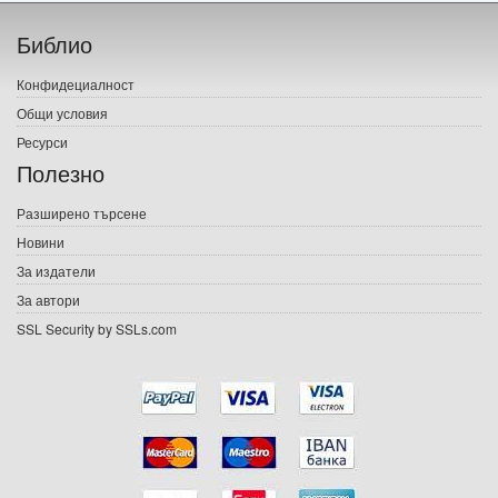
Начало
Библио
Печатни книги
Конфидециалност
Електронни книги
Общи условия
Ресурси
Е-списания
Полезно
Игри
Разширено търсене
Новини
Подаръци
За издатели
Ваучери
За автори
SSL Security by SSLs.com
Промоции
Контакти
Вход
Регистрация