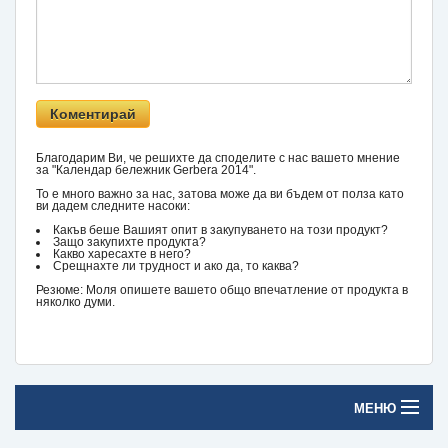
Благодарим Ви, че решихте да споделите с нас вашето мнение
за "Календар бележник Gerbera 2014".
То е много важно за нас, затова може да ви бъдем от полза като
ви дадем следните насоки:
Какъв беше Вашият опит в закупуването на този продукт?
Защо закупихте продукта?
Какво харесахте в него?
Срещнахте ли трудност и ако да, то каква?
Резюме: Моля опишете вашето общо впечатление от продукта в
няколко думи.
МЕНЮ