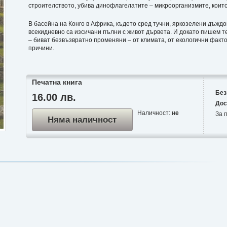
строителството, убива динофлагелатите – микроорганизмите, които
В басейна на Конго в Африка, където сред тучни, яркозелени дъжд
всекидневно са изсичани пълни с живот дървета. И докато пишем те
– биват безвъзвратно променяни – от климата, от екологични факт
причини.
Печатна книга
Без
16.00 лв.
Дос
Наличност:
не
За п
Няма наличност