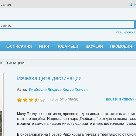
исания
П
Разширено т
Е-СПИСАНИЯ
ИГРИ
ПОДАРЪЦИ
ВАУЧЕРИ
ПРОМОЦИИ
 ДЕСТИНАЦИИ
Изчезващите дестинации
Автор:
Кимбърли Лисагор
,
Хедър Хенсън
(
3.67
от
6
гласа)
Добави в списък
Мачу Пикчу е хипнотичен, древен град на инките, скътан в планинит
което го погубва. Национален парк „Глейсиър“ е отдавна познат с
в рамките само на нашия живот ледниците в него ще изчезнат зара
В биозаливите на Пуерто Рико хората плуват в трептящото от биол