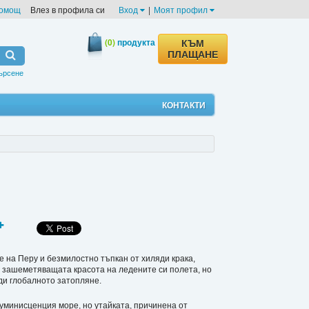
омощ
Влез в профила си
Вход
|
Моят профил
(0)
продукта
КЪМ
ПЛАЩАНЕ
ърсене
КОНТАКТИ
е на Перу и безмилостно тъпкан от хиляди крака,
ъс зашеметяващата красота на ледените си полета, но
ди глобалното затопляне.
уминисценция море, но утайката, причинена от