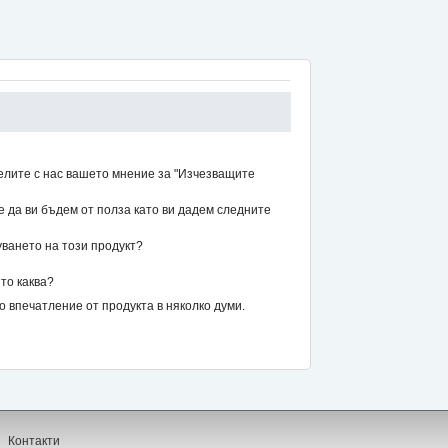
елите с нас вашето мнение за "Изчезващите
же да ви бъдем от полза като ви дадем следните
уването на този продукт?
то каква?
впечатление от продукта в няколко думи.
Контакти