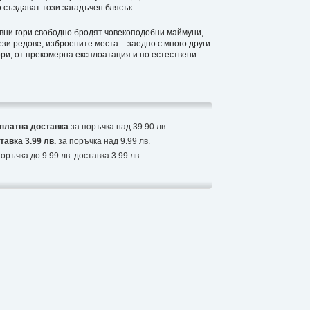
 създават този загадъчен блясък.
овни гори свободно бродят човекоподобни маймуни,
зи редове, изброените места – заедно с много други
ори, от прекомерна експлоатация и по естествени
платна доставка
за поръчка над 39.90 лв.
тавка 3.99 лв.
за поръчка над 9.99 лв.
оръчка до 9.99 лв. доставка 3.99 лв.