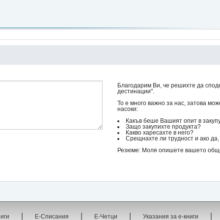
Благодарим Ви, че решихте да спод
дестинации".
То е много важно за нас, затова мо
насоки:
Какъв беше Вашият опит в закуп
Защо закупихте продукта?
Какво харесахте в него?
Срещнахте ли трудност и ако да, 
Резюме: Моля опишете вашето общо 
|
|
|
|
ниги
Е-Списания
Е-Четци
Указания за е-книги