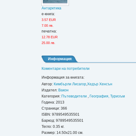
Антарктика
е-книга:
3.57 EUR
7.00 лв.
печатна:
12.78 EUR
25.00 лв.
Информация
Коментари на потребители
Информация за книгата:
Автор:
Кимбърли Лисагор
,
Хедър Хенсън
Издател:
Вакон
Категория:
Пътеводители
,
География, Туризъм
Година: 2013
Страници: 366
ISBN:
9789549535501
Баркод: 9789549535501
Тегло: 0.35 кг.
Размер: 14.50x21.00 см.