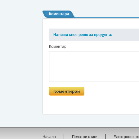
Коментари
Напиши свое ревю за продукта:
Коментар:
|
|
Начало
Печатни книги
Електронни к