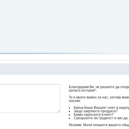
Благодарим Ви, че решихте да споде
цялата история".
То е много важно за нас, затова мо
насоки:
Какъв беше Вашият опит в закуп
Защо закупихте продукта?
Какво харесахте в него?
Срещнахте ли трудност и ако да, 
Резюме: Моля опишете вашето общо 