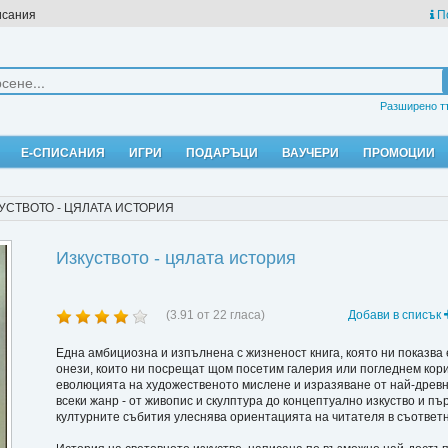
исания
П
Разширено т
Е-СПИСАНИЯ
ИГРИ
ПОДАРЪЦИ
ВАУЧЕРИ
ПРОМОЦИИ
УСТВОТО - ЦЯЛАТА ИСТОРИЯ
Изкуството - цялата история
(
3.91
от
22
гласа)
Добави в списък
Една амбициозна и изпълнена с жизненост книга, която ни показва
онези, които ни посрещат щом посетим галерия или погледнем кори
еволюцията на художественото мислене и изразяване от най-древн
всеки жанр - от живопис и скулптура до концептуално изкуство и 
културните събития улеснява ориентацията на читателя в съответн