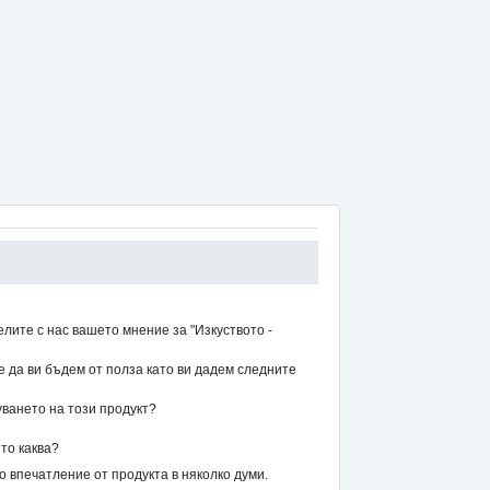
лите с нас вашето мнение за "Изкуството -
же да ви бъдем от полза като ви дадем следните
уването на този продукт?
то каква?
впечатление от продукта в няколко думи.