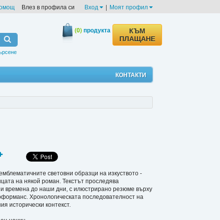
омощ
Влез в профила си
Вход
|
Моят профил
(0)
продукта
КЪМ
ПЛАЩАНЕ
ърсене
КОНТАКТИ
 емблематичните световни образци на изкуството -
цата на някой роман. Текстът проследява
и времена до наши дни, с илюстрирано резюме върху
пърформанс. Хронологическата последователност на
ия исторически контекст.