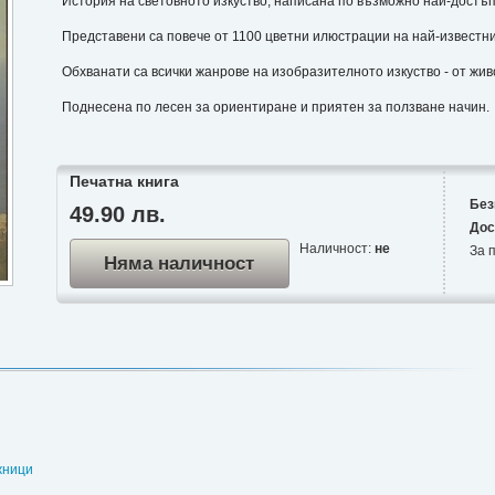
История на световното изкуство, написана по възможно най-достъп
Представени са повече от 1100 цветни илюстрации на най-известни
Обхванати са всички жанрове на изобразителното изкуство - от жив
Поднесена по лесен за ориентиране и приятен за ползване начин.
Печатна книга
Без
49.90 лв.
Дос
Наличност:
не
За п
Няма наличност
жници