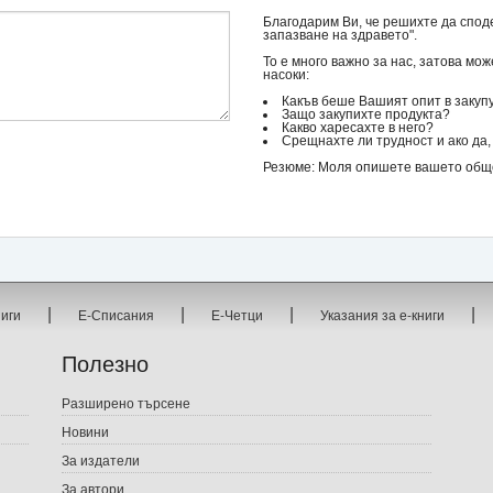
Благодарим Ви, че решихте да споде
запазване на здравето".
То е много важно за нас, затова мо
насоки:
Какъв беше Вашият опит в закуп
Защо закупихте продукта?
Какво харесахте в него?
Срещнахте ли трудност и ако да, 
Резюме: Моля опишете вашето общо 
|
|
|
|
ниги
Е-Списания
Е-Четци
Указания за е-книги
Полезно
Разширено търсене
Новини
За издатели
За автори