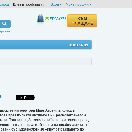
омощ
Влез в профила си
Вход
|
Моят профил
(0)
продукта
КЪМ
ПЛАЩАНЕ
ърсене
КОНТАКТИ
а римските императори Марк Аврелий, Комод и
това през Късната античност и Средновековието е
ата. Трактатът „За хигиената“ или в латински превод
телният античен труд в областта на профилактиката
вързани със здравословния живот от раждането до