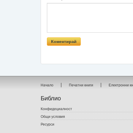
|
|
Начало
Печатни книги
Електронни к
Библио
Конфидециалност
Общи условия
Ресурси