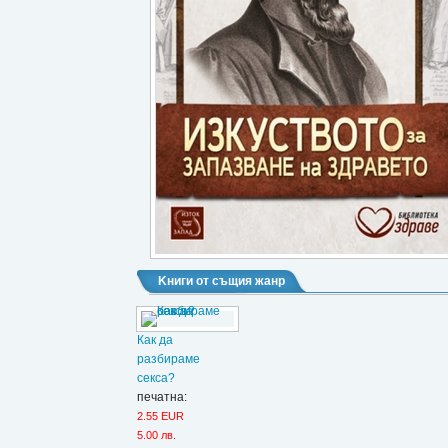
Kниги от същия жанр
Как да
разбираме
секса?
печатна:
2.55 EUR
5.00 лв.