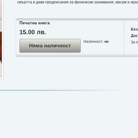
смъртта и дава предписания за физически занимания, масаж и хра
Печатна книга
Без
15.00 лв.
Дос
Наличност:
не
За п
Няма наличност