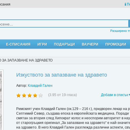
исания
П
Разширено т
Е-СПИСАНИЯ
ИГРИ
ПОДАРЪЦИ
ВАУЧЕРИ
ПРОМОЦИИ
 ЗА ЗАПАЗВАНЕ НА ЗДРАВЕТО
Изкуството за запазване на здравето
Автор:
Клавдий Гален
(
3.95
от
19
гласа)
Добави в списък
Римският учен Клавдий Гален (ок.129 – 216 г.), придворен лекар н
Септимий Север, създава епоха в европейската медицина. Поради 
смятан за втория след Хипократ колос и неоспорим авторитет в наук
от старогръцкия оригинал „За запазване на здравето“ е най-значи
на здравето. В него Клавдий Гален разглежда различни аспекти, с