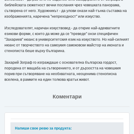
библейската сюжетност вечни послания чрез човешката панорама,
сътворена от него. Художникът - да улови онази най-тънка съставка на
изображенията, наречена "непреходност" или изкуство.
Изследователят, наричан изкуствовед - да открие най-адекватните
езикови форми, с които да може да се "преведе" онзи специфичен
"Захариев" нюанс в университетския език на изкуството. Но най-силният
нюанс от творчеството на самоукия самоковски майстор на иконата и
стенописта беше върху българина.
Захарий Зограф го изграждаше с основателна българска гордост,
породена от мащаба на сътворението, и от дързостта на човешкия
порив при сътворяване на необхватната, неоценима стенописна
вселена, в рамките на един толкова кратък живот.
Коментари
Напиши свое ревю за продукта: