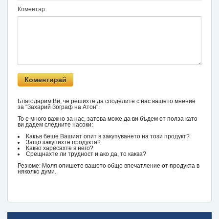
Коментар:
Благодарим Ви, че решихте да споделите с нас вашето мнение
за "Захарий Зограф на Атон".
То е много важно за нас, затова може да ви бъдем от полза като
ви дадем следните насоки:
Какъв беше Вашият опит в закупуването на този продукт?
Защо закупихте продукта?
Какво харесахте в него?
Срещнахте ли трудност и ако да, то каква?
Резюме: Моля опишете вашето общо впечатление от продукта в
няколко думи.