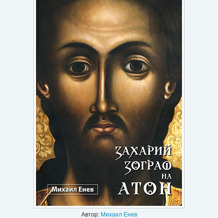
Игри
Подаръци
Ваучери
Промоции
Контакти
Вход
Регистрация
Автор:
Михаил Енев