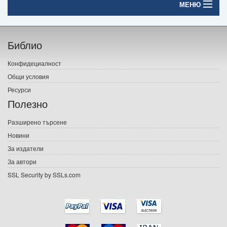
МЕНЮ
Начало
Библио
Печатни книги
Конфидециалност
Електронни книги
Общи условия
Ресурси
Е-списания
Полезно
Игри
Разширено търсене
Новини
Подаръци
За издатели
Ваучери
За автори
SSL Security by SSLs.com
Промоции
Контакти