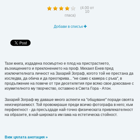
(
4.00
от
10
гласа)
Добави в списък
Тази книга, издадена посмъртно е плод на пристрастието,
възхищението и преклонението на проф. Михаил Енев пред
изключителната личност на Захарий Зограф, когото той не престана да
изследва, да обича и да преоткрива... "не само с камера с ръка", в
продължение на повече от три десетилетия при всяко свое докосване с
изумителното му творчество, оставено в Света Гора - Атон.
Захарий Зограф му даваше много аспекти на "общуване" поради своята
неизчерпаемост. Той провокираше преди всичко фотографа в него; към
перфектност - да пресъздаде най-точно физическата привлекателност
на образите, в най-широката им гама на естетическа стойност.
Виж цялата анотация »