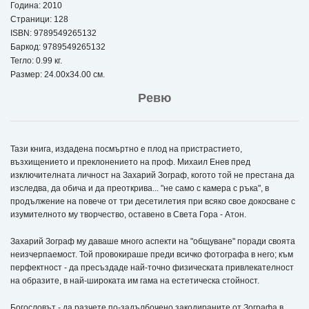
Година: 2010
Страници: 128
ISBN:
9789549265132
Баркод: 9789549265132
Тегло: 0.99 кг.
Размер: 24.00x34.00 см.
Ревю
Тази книга, издадена посмъртно е плод на пристрастието,
възхищението и преклонението на проф. Михаил Енев пред
изключителната личност на Захарий Зограф, когото той не престана да
изследва, да обича и да преоткрива... "не само с камера с ръка", в
продължение на повече от три десетилетия при всяко свое докосване с
изумителното му творчество, оставено в Света Гора - Атон.
Захарий Зограф му даваше много аспекти на "общуване" поради своята
неизчерпаемост. Той провокираше преди всичко фотографа в него; към
перфектност - да пресъздаде най-точно физическата привлекателност
на образите, в най-широката им гама на естетическа стойност.
Богословът - да разчете по-задълбочено закодираните от Зографа в