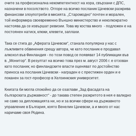
очите за професионална некомпетентност на хора, свързани с ДПС,
назначени в посолството. Отгоре на всичко посланик Цачевски разкрива
финансови злоупотреби в мисията. „Старомодно“ почтен и морален,
той информира своевременно Външно министерство и неколкократно
настоява да се извършат ревизии. Това му коства много - подложен е на
постоянен натиск, клюки, клевети, заплахи.
Така се стига до „Аферата Цачевски“, станала популярна у нас с
лъжливите обвинения срещу автора, че като посланик е продавал
алкохол във Финландия - по този повод се появяват 14 публикации във
в. „Монитор“. В резултат на всичко това през м. август 2006 г. е отзован
като посланик; но финландските власти оценяват по достойнство
приноса на посланик Цачевски - награден е с престижен орден и е
поканен за гост-професор в Хелзинкския университет.
Книгата би могла спокойно да се озаглави „Зад фасадата на
българската държавност“ - до такава степен разкритото в нея е валидно
не само за дипломацията ни, но и за всички сфери на държавното
управление в България, която Венелин Цачевски, а и много от нас
наричаме своя Родина.