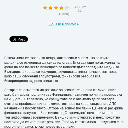
(
4.00
от
12
гласа)
Добави в списък
В тази книга се говори за неща, които всички знаем - но за които
малцина се осмеляват да свидетелстват. Тя става още по-актуална на
фона на все по-често пишещото се напоследък в западните медии за
България: ширеща се корупция, административна некомпетентност,
шокиращи служебни злоупотреби, финансови безобразия,
безпринципна кадрова политика.
Авторът се осмелява да разкаже за всички тези неща от личен опит -
като български посланик във Финландия, назначен по лична препоръка
на А. Доган. Става ясно, че срещу това се е очаквало да си затваря
очите за професионална некомпетентност на хора, свързани с ДПС,
назначени в посолството. Отгоре на всичко посланик Цачевски разкрива
финансови злоупотреби в мисията. „Старомодно“ почтен и морален,
той информира своевременно Външно министерство и неколкократно
настоява да се извършат ревизии. Това му коства много - подложен е на
постоянен натиск, клюки, клевети, заплахи.