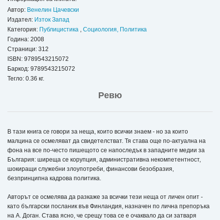
Автор:
Венелин Цачевски
Издател:
Изток Запад
Категория:
Публицистика
,
Социология, Политика
Година: 2008
Страници: 312
ISBN:
9789543215072
Баркод: 9789543215072
Тегло: 0.36 кг.
Ревю
В тази книга се говори за неща, които всички знаем - но за които
малцина се осмеляват да свидетелстват. Тя става още по-актуална на
фона на все по-често пишещото се напоследък в западните медии за
България: ширеща се корупция, административна некомпетентност,
шокиращи служебни злоупотреби, финансови безобразия,
безпринципна кадрова политика.
Авторът се осмелява да разкаже за всички тези неща от личен опит -
като български посланик във Финландия, назначен по лична препоръка
на А. Доган. Става ясно, че срещу това се е очаквало да си затваря