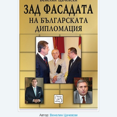
Игри
Подаръци
Ваучери
Промоции
Контакти
Вход
Регистрация
Автор:
Венелин Цачевски