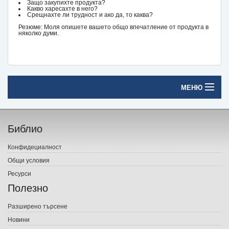
Защо закупихте продукта?
Какво харесахте в него?
Срещнахте ли трудност и ако да, то каква?
Резюме: Моля опишете вашето общо впечатление от продукта в
няколко думи.
МЕНЮ
Начало
Библио
Печатни книги
Конфидециалност
Електронни книги
Общи условия
Ресурси
Е-списания
Полезно
Игри
Разширено търсене
Новини
Подаръци