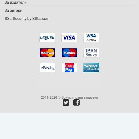
За издатели
Ваучери
За автори
SSL Security by SSLs.com
Промоции
Контакти
Вход
Регистрация
2011-2026 © Всички права запазени