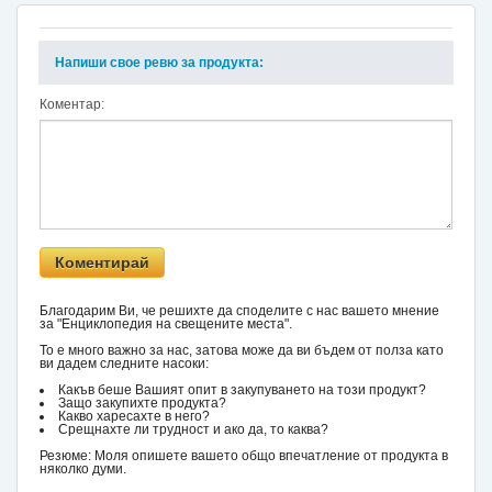
Напиши свое ревю за продукта:
Коментар:
Благодарим Ви, че решихте да споделите с нас вашето мнение
за "Енциклопедия на свещените места".
То е много важно за нас, затова може да ви бъдем от полза като
ви дадем следните насоки:
Какъв беше Вашият опит в закупуването на този продукт?
Защо закупихте продукта?
Какво харесахте в него?
Срещнахте ли трудност и ако да, то каква?
Резюме: Моля опишете вашето общо впечатление от продукта в
няколко думи.