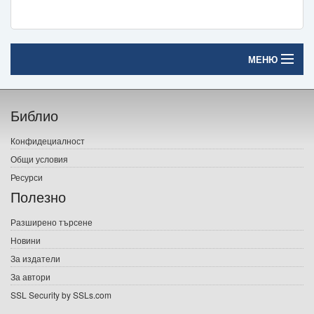
МЕНЮ
Начало
Библио
Печатни книги
Конфидециалност
Електронни книги
Общи условия
Ресурси
Е-списания
Полезно
Игри
Разширено търсене
Новини
Подаръци
За издатели
Ваучери
За автори
SSL Security by SSLs.com
Промоции