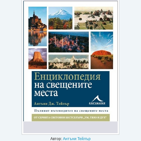
Игри
Подаръци
Ваучери
Промоции
Контакти
Вход
Регистрация
Автор:
Антъни Тейлър