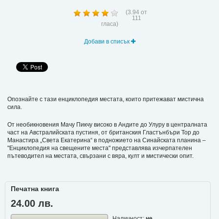
(
3.94
от
111
гласа)
Добави в списък
Опознайте с тази енциклопедия местата, които притежават мистична
сила.
От необикновения Мачу Пикчу високо в Андите до Улуру в централната
част на Австралийската пустиня, от британския Гластънбъри Тор до
Манастира „Света Екатерина“ в подножието на Синайската планина –
"Енциклопедия на свещените места" представлява изчерпателен
пътеводител на местата, свързани с вяра, култ и мистически опит.
Печатна книга
24.00 лв.
Наличност:
не