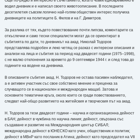
Още по-рядко и интересно е съчетанието, когато човек едновременно е
водил дневник и е написал своето животоописание. В последните
десетилетия съвсем логично най-голям обществен интерес получиха
дневниците на политиците Б. Филов и на Г. Димитров.
За разлика от тях, където повествование почти липсва, коментарите са
откъслечни и само тесни специалисти могат да се ориентират в
събитията по дати, то дневникът на акад. Николай Тодоров
представлява подробен и леко четящ се разказ с интересни описания и
анализи на лица и събития за период над двадесет години (1975–1998),
с не малко отклонения за времето до 9 септември 1944 г. и след това до
годините на водене на дневника.
В описваните събития акад. Н. Тодоров не остава пасивен наблюдател,
а е активен участник със свое собствено мнение и преценка за
случващото се в национален и международен мащаб. Затова и
основните тематични кръга, около които се гради повествованието,
следват най-общо развитието на житейския и творческия път на акад.
Н. Тодоров за тези двадесет години – научна и организационна дейност
в БАН; дейност в чужбина по научна линия; дейност, свързана със
създаване и развитие на Международния център СИБАЛ;
международна дейност в ЮНЕСКО като учен, общественик и политик;
дейност в МВнР като посланик в Атина; дейност като председател на VІІ