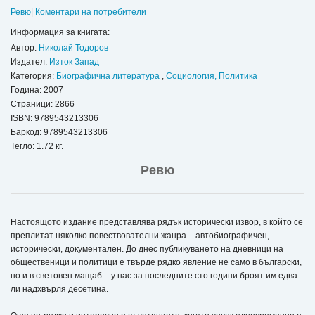
Ревю
|
Коментари на потребители
Информация за книгата:
Автор:
Николай Тодоров
Издател:
Изток Запад
Категория:
Биографична литература
,
Социология, Политика
Година: 2007
Страници: 2866
ISBN:
9789543213306
Баркод: 9789543213306
Тегло: 1.72 кг.
Ревю
Настоящото издание представлява рядък исторически извор, в който се
преплитат няколко повествователни жанра – автобиографичен,
исторически, документален. До днес публикуването на дневници на
общественици и политици e твърде рядко явление не само в български,
но и в световен мащаб – у нас за последните сто години броят им едва
ли надхвърля десетина.