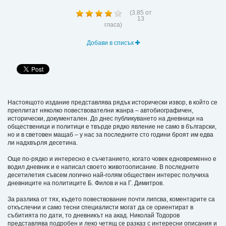
(
3.85
от
13
гласа)
Добави в списък
Настоящото издание представлява рядък исторически извор, в който се
преплитат няколко повествователни жанра – автобиографичен,
исторически, документален. До днес публикуването на дневници на
общественици и политици e твърде рядко явление не само в български,
но и в световен мащаб – у нас за последните сто години броят им едва
ли надхвърля десетина.
Още по-рядко и интересно е съчетанието, когато човек едновременно е
водил дневник и е написал своето животоописание. В последните
десетилетия съвсем логично най-голям обществен интерес получиха
дневниците на политиците Б. Филов и на Г. Димитров.
За разлика от тях, където повествование почти липсва, коментарите са
откъслечни и само тесни специалисти могат да се ориентират в
събитията по дати, то дневникът на акад. Николай Тодоров
представлява подробен и леко четящ се разказ с интересни описания и