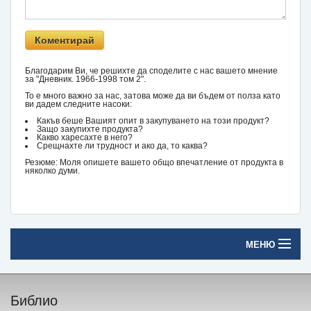
Благодарим Ви, че решихте да споделите с нас вашето мнение
за "Дневник. 1966-1998 том 2".
То е много важно за нас, затова може да ви бъдем от полза като
ви дадем следните насоки:
Какъв беше Вашият опит в закупуването на този продукт?
Защо закупихте продукта?
Какво харесахте в него?
Срещнахте ли трудност и ако да, то каква?
Резюме: Моля опишете вашето общо впечатление от продукта в
няколко думи.
МЕНЮ
Начало
Библио
Печатни книги