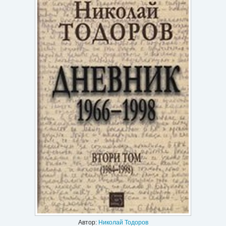
Игри
Подаръци
Ваучери
Промоции
Контакти
Вход
Регистрация
Автор:
Николай Тодоров