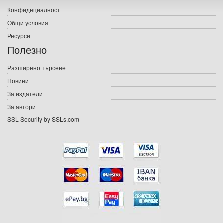
Конфидециалност
Електронни книги
Общи условия
Ресурси
Е-списания
Полезно
Игри
Разширено търсене
Новини
Подаръци
За издатели
Ваучери
За автори
SSL Security by SSLs.com
Промоции
Контакти
Вход
Регистрация