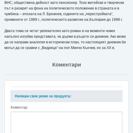
ВНС; обществена дейност като пенсионер. Този житейски и творчески
път е разкрит на фона на политическото положение в страната и в
чужбина – епохата на Л. Брежнев, годините на „перестройката“,
промените от 1989 г., политическото развитие на България до 1998 г.
Двата тома се четат увлекателно като роман и на моменти човек
напълно изгубва представата, че държи в ръцете си дневник. Ако може
да се направи аналогия в исторически план, то настоящият дневник би
могъл да се сравни с „Видрица“ на поп Минчо Кънчев, но за ХХ в.
Коментари
Напиши свое ревю за продукта:
Коментар: