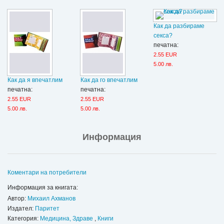
Как да разбираме
секса?
печатна:
2.55 EUR
5.00 лв.
Как да я впечатлим
Как да го впечатлим
печатна:
печатна:
2.55 EUR
2.55 EUR
5.00 лв.
5.00 лв.
Информация
Коментари на потребители
Информация за книгата:
Автор:
Михаил Ахманов
Издател:
Паритет
Категория:
Медицина, Здраве
,
Книги