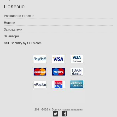
Е-списания
Полезно
Игри
Разширено търсене
Новини
Подаръци
За издатели
Ваучери
За автори
SSL Security by SSLs.com
Промоции
Контакти
Вход
Регистрация
2011-2026 © Всички права запазени