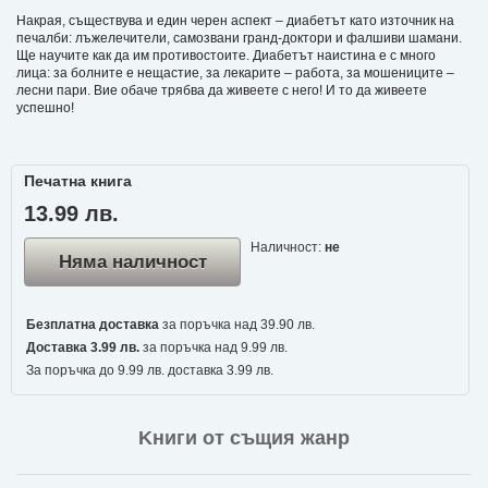
Накрая, съществува и един черен аспект – диабетът като източник на
печалби: лъжелечители, самозвани гранд-доктори и фалшиви шамани.
Ще научите как да им противостоите. Диабетът наистина е с много
лица: за болните е нещастие, за лекарите – работа, за мошениците –
лесни пари. Вие обаче трябва да живеете с него! И то да живеете
успешно!
Печатна книга
13.99 лв.
Наличност:
не
Няма наличност
Безплатна доставка
за поръчка над 39.90 лв.
Доставка 3.99 лв.
за поръчка над 9.99 лв.
За поръчка до 9.99 лв. доставка 3.99 лв.
Kниги от същия жанр