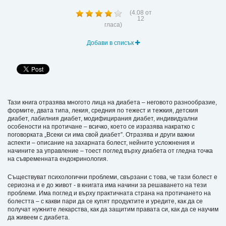
(
4.08
от
12
гласа)
Добави в списък
Тази книга отразява многото лица на диабета – неговото разнообразие,
формите, двата типа, лекия, средния по тежест и тежкия, детския
диабет, лабилния диабет, модифицирания диабет, индивидуални
особености на протичане – всичко, което се изразява накратко с
поговорката „Всеки си има свой диабет”. Отразява и други важни
аспекти – описание на захарната болест, нейните усложнения и
начините за управление – тоест поглед върху диабета от гледна точка
на съвременната ендокринология.
Съществуват психологични проблеми, свързани с това, че тази болест е
сериозна и е до живот - в книгата има начини за решаването на тези
проблеми. Има поглед и върху практичната страна на протичането на
болестта – с какви пари да се купят продуктите и уредите, как да се
получат нужните лекарства, как да защитим правата си, как да се научим
да живеем с диабета.