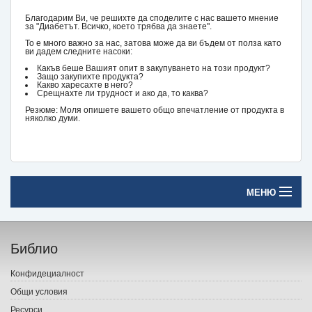
Благодарим Ви, че решихте да споделите с нас вашето мнение
за "Диабетът. Всичко, което трябва да знаете".
То е много важно за нас, затова може да ви бъдем от полза като
ви дадем следните насоки:
Какъв беше Вашият опит в закупуването на този продукт?
Защо закупихте продукта?
Какво харесахте в него?
Срещнахте ли трудност и ако да, то каква?
Резюме: Моля опишете вашето общо впечатление от продукта в
няколко думи.
МЕНЮ
Начало
Библио
Печатни книги
Конфидециалност
Електронни книги
Общи условия
Ресурси