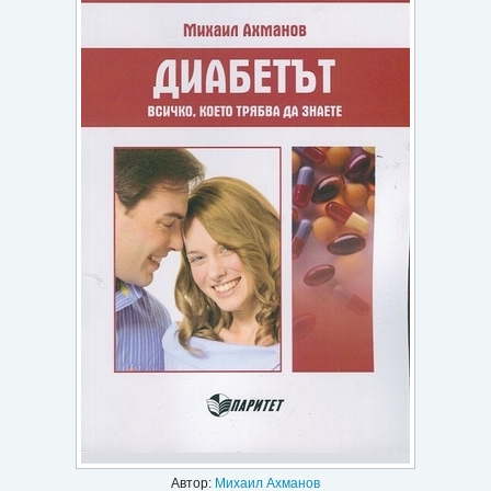
Игри
Подаръци
Ваучери
Промоции
Контакти
Вход
Регистрация
Автор:
Михаил Ахманов