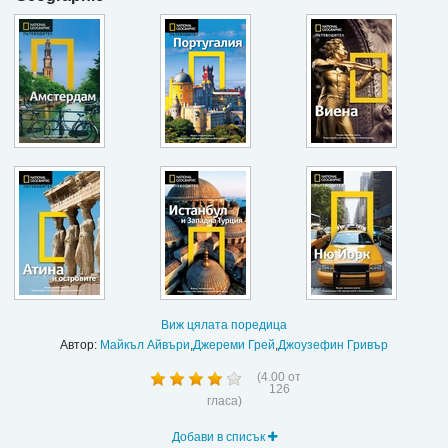
Виж цялата поредица
Автор:
Майкъл Айвъри
,
Джереми Грей
,
Джоузефин Гривър
(
4.00
от
126
гласа)
Добави в списък