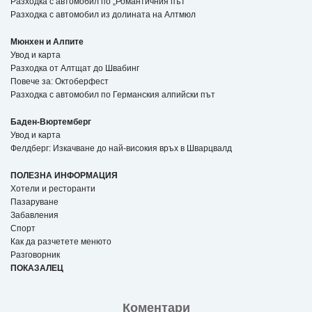
Разходка с автомобил по „Романтичния път“
Разходка с автомобил из долината на Алтмюл
Мюнхен и Алпите
Увод и карта
Разходка от Алтщат до Швабинг
Повече за: Октоберфест
Разходка с автомобил по Германския алпийски път
Баден-Вюртемберг
Увод и карта
Фелдберг: Изкачване до най-високия връх в Шварцвалд
ПОЛЕЗНА ИНФОРМАЦИЯ
Хотели и ресторанти
Пазаруване
Забавления
Спорт
Как да разчетете менюто
Разговорник
ПОКАЗАЛЕЦ
Коментари