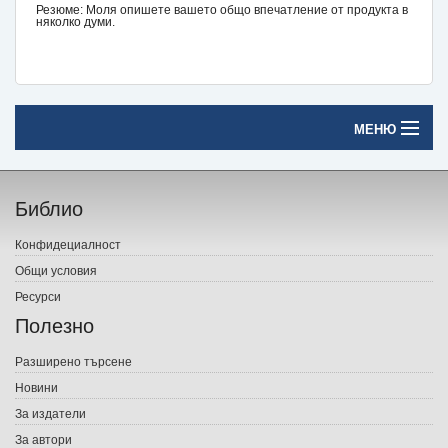
Резюме: Моля опишете вашето общо впечатление от продукта в
няколко думи.
МЕНЮ
Начало
Библио
Печатни книги
Конфидециалност
Електронни книги
Общи условия
Ресурси
Е-списания
Полезно
Игри
Разширено търсене
Новини
Подаръци
За издатели
Ваучери
За автори