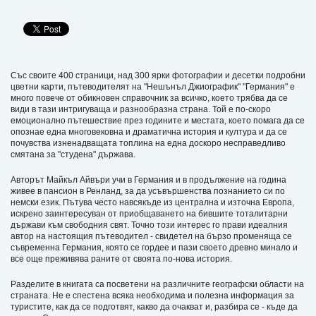
Със своите 400 страници, над 300 ярки фотографии и десетки подробни
цветни карти, пътеводителят на "Нешънъл Джиографик" "Германия" е
много повече от обикновен справочник за всичко, което трябва да се
види в тази интригуваща и разнообразна страна. Той е по-скоро
емоционално пътешествие през годините и местата, което помага да се
опознае една многовековна и драматична история и култура и да се
почувства изненадващата топлина на една доскоро несправедливо
смятана за "студена" държава.
Авторът Майкъл Айвъри учи в Германия и в продължение на година
живее в пансион в Ренланд, за да усъвършенства познанието си по
немски език. Пътува често навсякъде из централна и източна Европа,
искрено заинтересуван от приобщаването на бившите тоталитарни
държави към свободния свят. Точно този интерес го прави идеалния
автор на настоящия пътеводител - свидетел на бързо променяща се
съвременна Германия, която се гордее и пази своето древно минало и
все още преживява раните от своята по-нова история.
Разделите в книгата са посветени на различните географски области на
страната. Не е спестена всяка необходима и полезна информация за
туристите, как да се подготвят, какво да очакват и, разбира се - къде да