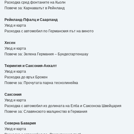
Разходка сред фонтаните на Кьолн
Повече за: Карнавалът в Рейнланд
Рейнланд-Пфалц и Саарланд
Увод и карта
Разходка с автомобил по Германския път на виното
Хесен
Увод и карта
Повече за: Зелена Германия – Бундесгартеншау
Тюрингия и Саксония-Анхалт
Увод и карта
Разходка до връх Брокен
Повече за: Прочутата парна теснолинейка
Саксония
Увод и карта
Разходка с автомобил из долината на Елба и Саксонска Швейцария
Повече за: Славянското малцинство в Германия
Северна Бавария
Увод и карта