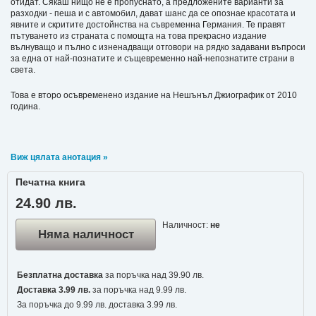
отидат. Сякаш нищо не е пропуснато, а предложените варианти за
разходки - пеша и с автомобил, дават шанс да се опознае красотата и
явните и скритите достойнства на съвременна Германия. Те правят
пътуването из страната с помощта на това прекрасно издание
вълнуващо и пълно с изненадващи отговори на рядко задавани въпроси
за една от най-познатите и същевременно най-непознатите страни в
света.
Това е второ осъвременено издание на Нешънъл Джиографик от 2010
година.
Виж цялата анотация »
Печатна книга
24.90 лв.
Наличност:
не
Няма наличност
Безплатна доставка
за поръчка над 39.90 лв.
Доставка 3.99 лв.
за поръчка над 9.99 лв.
За поръчка до 9.99 лв. доставка 3.99 лв.