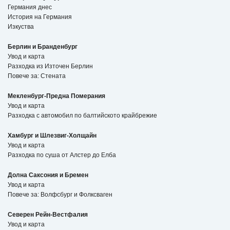
Германия днес
История на Германия
Изкуства
Берлин и Бранденбург
Увод и карта
Разходка из Източен Берлин
Повече за: Стената
Мекленбург-Предна Померания
Увод и карта
Разходка с автомобил по балтийското крайбрежие
Хамбург и Шлезвиг-Холщайн
Увод и карта
Разходка по суша от Алстер до Елба
Долна Саксония и Бремен
Увод и карта
Повече за: Волфсбург и Фолксваген
Северен Рейн-Вестфалия
Увод и карта