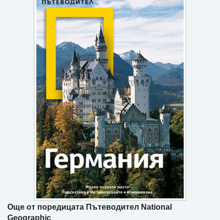
Игри
Подаръци
Ваучери
Промоции
Контакти
Вход
Регистрация
Още от поредицата Пътеводител National
Geographic