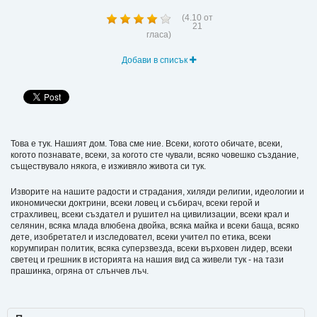
(
4.10
от
21
гласа)
Добави в списък
Това е тук. Нашият дом. Това сме ние. Всеки, когото обичате, всеки,
когото познавате, всеки, за когото сте чували, всяко човешко създание,
съществувало някога, е изживяло живота си тук.
Изворите на нашите радости и страдания, хиляди религии, идеологии и
икономически доктрини, всеки ловец и събирач, всеки герой и
страхливец, всеки създател и рушител на цивилизации, всеки крал и
селянин, всяка млада влюбена двойка, всяка майка и всеки баща, всяко
дете, изобретател и изследовател, всеки учител по етика, всеки
корумпиран политик, всяка суперзвезда, всеки върховен лидер, всеки
светец и грешник в историята на нашия вид са живели тук - на тази
прашинка, огряна от слънчев лъч.