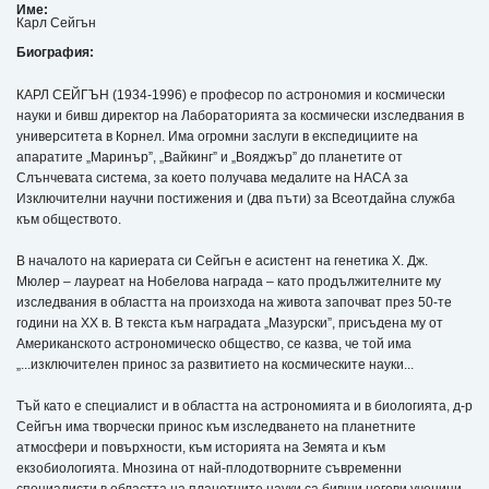
Име:
Карл Сейгън
Биография:
КАРЛ СЕЙГЪН (1934-1996) е професор по астрономия и космически
науки и бивш директор на Лабораторията за космически изследвания в
университета в Корнел. Има огромни заслуги в експедициите на
апаратите „Маринър”, „Вайкинг” и „Вояджър” до планетите от
Слънчевата система, за което получава медалите на НАСА за
Изключителни научни постижения и (два пъти) за Всеотдайна служба
към обществото.
В началото на кариерата си Сейгън е асистент на генетика Х. Дж.
Мюлер – лауреат на Нобелова награда – като продължителните му
изследвания в областта на произхода на живота започват през 50-те
години на ХХ в. В текста към наградата „Мазурски”, присъдена му от
Американското астрономическо общество, се казва, че той има
„...изключителен принос за развитието на космическите науки...
Тъй като е специалист и в областта на астрономията и в биологията, д-р
Сейгън има творчески принос към изследването на планетните
атмосфери и повърхности, към историята на Земята и към
екзобиологията. Мнозина от най-плодотворните съвременни
специалисти в областта на планетните науки са бивши негови ученици