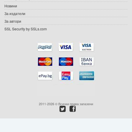
Новини
Подаръци
За издатели
Ваучери
За автори
SSL Security by SSLs.com
Промоции
Контакти
Вход
Регистрация
2011-2026 © Всички права запазени