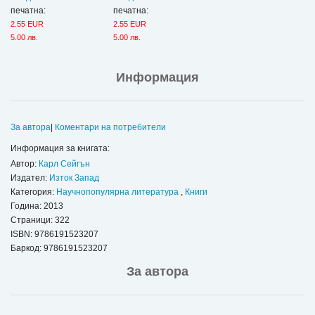
печатна:
печатна:
2.55 EUR
2.55 EUR
5.00 лв.
5.00 лв.
Информация
За автора
|
Коментари на потребители
Информация за книгата:
Автор:
Карл Сейгън
Издател:
Изток Запад
Категория:
Научнопопулярна литература
,
Книги
Година: 2013
Страници: 322
ISBN:
9786191523207
Баркод: 9786191523207
За автора