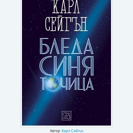
Игри
Подаръци
Ваучери
Промоции
Контакти
Вход
Регистрация
Автор:
Карл Сейгън