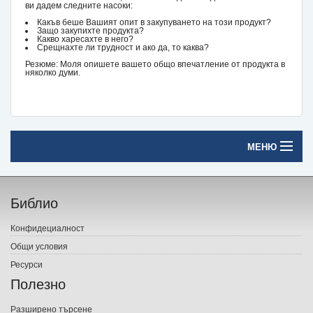
ви дадем следните насоки:
Какъв беше Вашият опит в закупуването на този продукт?
Защо закупихте продукта?
Какво харесахте в него?
Срещнахте ли трудност и ако да, то каква?
Резюме: Моля опишете вашето общо впечатление от продукта в
няколко думи.
МЕНЮ
Начало
Библио
Печатни книги
Конфидециалност
Електронни книги
Общи условия
Ресурси
Е-списания
Полезно
Игри
Разширено търсене