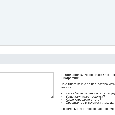
Благодарим Ви, че решихте да спод
Биография".
То е много важно за нас, затова мо
насоки:
Какъв беше Вашият опит в закуп
Защо закупихте продукта?
Какво харесахте в него?
Срещнахте ли трудност и ако да, 
Резюме: Моля опишете вашето общо 