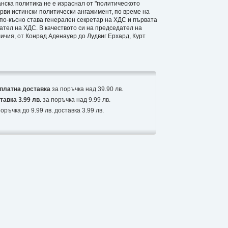
нска политика не е израснал от "политическото
рви истински политически ангажимент, по време на
 по-късно става генерален секретар на ХДС и първата
ател на ХДС. В качеството си на председател на
ичия, от Конрад Аденауер до Лудвиг Ерхард, Курт
платна доставка
за поръчка над 39.90 лв.
тавка 3.99 лв.
за поръчка над 9.99 лв.
оръчка до 9.99 лв. доставка 3.99 лв.