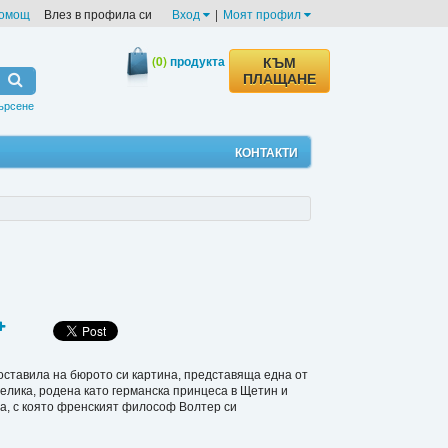
омощ
Влез в профила си
Вход
|
Моят профил
(0)
продукта
КЪМ
ПЛАЩАНЕ
ърсене
КОНТАКТИ
оставила на бюрото си картина, представяща една от
елика, родена като германска принцеса в Щетин и
а, с която френският философ Волтер си