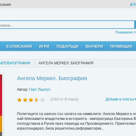
исания
П
Разширено т
Е-СПИСАНИЯ
ИГРИ
ПОДАРЪЦИ
ВАУЧЕРИ
ПРОМОЦИИ
АВТОБИОГРАФИИ
АНГЕЛА МЕРКЕЛ. БИОГРАФИЯ
Ангела Меркел. Биография
Автор:
Герт Ланггут
(
3.63
от
8
гласа)
Добави в списък
Политиците са наясно със силата на символите: Ангела Меркел е п
най-бляскавите владетелки в историята - императрица Екатерина В
господствала в Русия през периода на Просвещението. Приятелкат
кореспондирал, била решителна реформаторка...