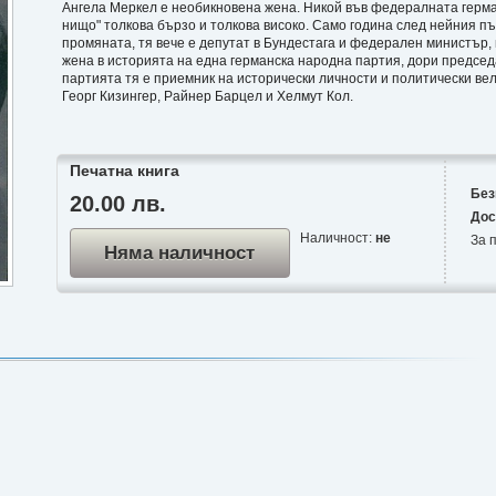
Ангела Меркел е необикновена жена. Никой във федералната герма
нищо" толкова бързо и толкова високо. Само година след нейния пъ
промяната, тя вече е депутат в Бундестага и федерален министър,
жена в историята на една германска народна партия, дори председ
партията тя е приемник на исторически личности и политически вел
Георг Кизингер, Райнер Барцел и Хелмут Кол.
Печатна книга
Без
20.00 лв.
Дос
Наличност:
не
За п
Няма наличност