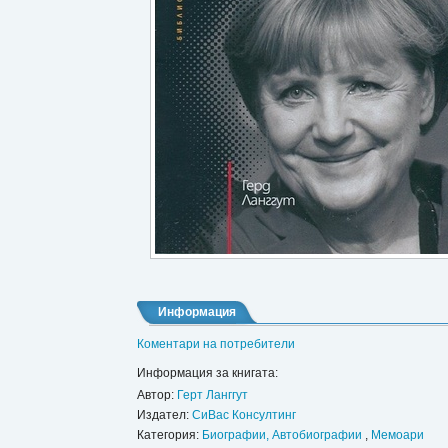
Информация
Коментари на потребители
Информация за книгата:
Автор:
Герт Ланггут
Издател:
СиВас Консултинг
Категория:
Биографии, Автобиографии
,
Мемоари