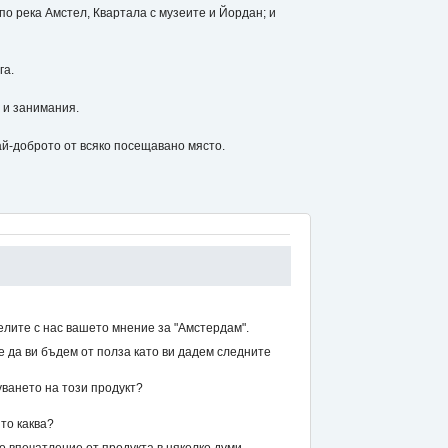
 река Амстел, Квартала с музеите и Йордан; и
га.
 и занимания.
-доброто от всяко посещавано място.
елите с нас вашето мнение за "Амстердам".
же да ви бъдем от полза като ви дадем следните
уването на този продукт?
то каква?