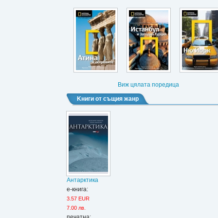
Виж цялата поредица
Kниги от същия жанр
Антарктика
е-книга:
3.57 EUR
7.00 лв.
печатна: