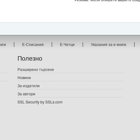
Резюме: Моля опишете вашето общо 
|
|
|
|
ниги
Е-Списания
Е-Четци
Указания за е-книги
Полезно
Разширено търсене
Новини
За издатели
За автори
SSL Security by SSLs.com