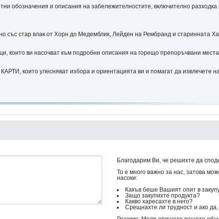
и обозначения и описания на забележителностите, включително разходка по
ъс стар влак от Хорн до Медемблик, Лейден на Рембранд и старинната Ха
и, които ви насочват към подробни описания на горещо препоръчвани места
 които улесняват избора и ориентацията ви и помагат да извлечете най
Благодарим Ви, че решихте да спод
То е много важно за нас, затова мо
насоки:
Какъв беше Вашият опит в закуп
Защо закупихте продукта?
Какво харесахте в него?
Срещнахте ли трудност и ако да, 