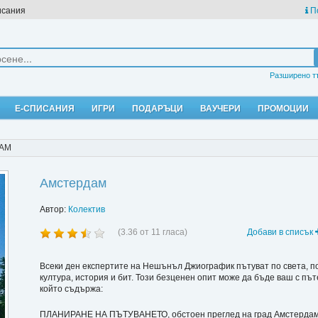
исания
П
Разширено т
Е-СПИСАНИЯ
ИГРИ
ПОДАРЪЦИ
ВАУЧЕРИ
ПРОМОЦИИ
АМ
Амстердам
Автор:
Колектив
(
3.36
от
11
гласа)
Добави в списък
Всеки ден експертите на Нешънъл Джиографик пътуват по света, пот
култура, история и бит. Този безценен опит може да бъде ваш с
който съдържа:
ПЛАНИРАНЕ НА ПЪТУВАНЕТО, обстоен преглед на град Амстердам, 