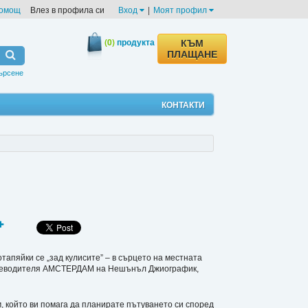
омощ
Влез в профила си
Вход
|
Моят профил
(0)
продукта
КЪМ
ПЛАЩАНЕ
ърсене
КОНТАКТИ
апяйки се „зад кулисите” – в сърцето на местната
 пътеводителя АМСТЕРДАМ на Нешънъл Джиографик,
който ви помага да планирате пътуването си според