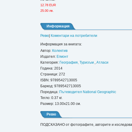
12.78 EUR
25.00 лв.
Информация
Ревю
|
Коментари на потребители
Информация за книгата:
Автор:
Колектив
Издател:
Егмонт
Категория:
География, Туризъм
,
Атласи
Година: 2014
Страници: 272
ISBN:
9789542713005
Баркод: 9789542713005
Поредица:
Пътеводител National Geographic
Тегло: 0.37 кг.
Размер: 13.00x21.00 см.
Ревю
ПОДСКАЗАНО от фотографите, авторите и изследовате